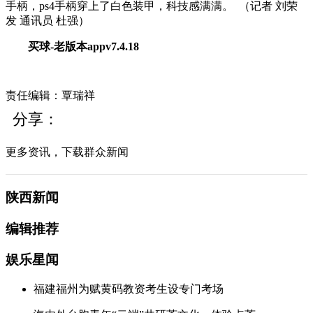
手柄，ps4手柄穿上了白色装甲，科技感满满。
（记者
刘荣
发
通讯员
杜强
）
买球-老版本appv7.4.18
责任编辑：覃瑞祥
分享：
更多资讯，下载群众新闻
陕西新闻
编辑推荐
娱乐星闻
福建福州为赋黄码教资考生设专门考场