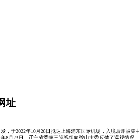
网网址
发，于2022年10月28日抵达上海浦东国际机场，入境后即被
今年8月23日，辽宁省委第三巡视组向鞍山市委反馈了巡视情