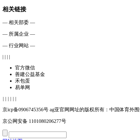
相关链接
— 相关部委 —
— 所属企业 —
— 行业网站 —
| | | |
官方微信
善建公益基金
禾包蛋
易单网
|
|
|
|
|
|
京icp备0906745356号 ag亚官网网址的版权所有：中国体
京公网安备 1101080206277号