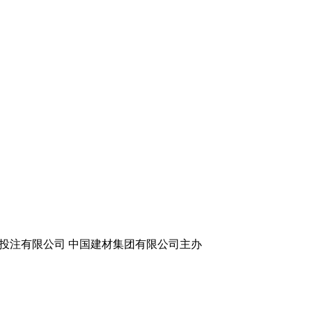
育外围投注有限公司 中国建材集团有限公司主办