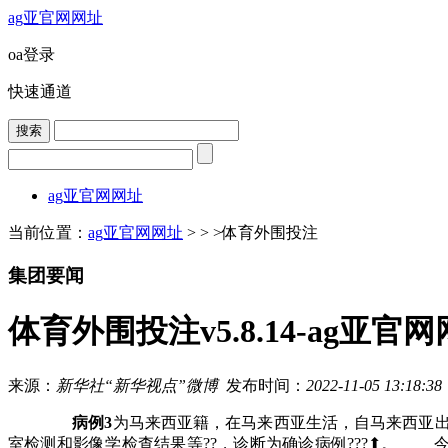
ag亚官网网址
oa登录
快速通道
ag亚官网网址
当前位置：
ag亚官网网址
> > >
体育外围投注
集团要闻
体育外围投注v5.8.14-ag亚官
来源：
新华社“新华视点”微博
发布时间：
2022-11-05 13:18:38
病例3
为马来西亚籍，在马来西亚生活，自马来西亚出
室检测和影像学检查结果等??，诊断为确诊病例???⬆。 