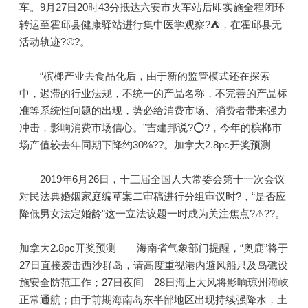
车。9月27日20时43分抵达六安市火车站后即实施全程闭环
转运至霍邱县健康驿站进行集中医学观察?⛺，在霍邱县无
活动轨迹?⚾?。
“槟榔产业去食品化后，由于新的监管模式还在探索
中，迟滞的行业法规，不统一的产品名称，不完善的产品标
准等系统性问题的出现，势必给消费市场、消费者带来强力
冲击，影响消费市场信心。”吉建邦说?⭕?，今年的槟榔市
场产值较去年同期下降约30%??。加拿大2.8pc开奖预测
2019年6月26日，十三届全国人大常委会第十一次会议
对民法典婚姻家庭编草案二审稿进行分组审议时?，“是否应
降低男女法定婚龄”这一立法议题一时成为关注焦点?⚠??。
加拿大2.8pc开奖预测 海南省气象部门提醒，“奥鹿”将于
27日直接袭击西沙群岛，请高度重视港内避风船只及岛礁设
施安全防范工作；27日夜间—28日海上大风将影响琼州海峡
正常通航；由于前期海南岛东半部地区出现持续强降水，土