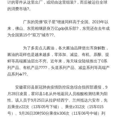
计的零件从这里出厂，或经由这里组装?，而后被运往全球
的消费市场?。
广东的莞佛“双子星”增速同样高于全国。2019年以
来，佛山、东莞相继跻身万亿gdp俱乐部?，东莞还在去年成
为全国第15个“双万”城市??。
为了多卖点儿酱油，各大酱油品牌使出浑身解数，
酱油的花样也是越来越多，零添加、减盐、有机、原酿、提
鲜等高端酱油层出不穷。近年来，海天味业陆续推出了0系
列产品、有机产品????，头道系列产品、减盐系列等高端产
品系列⛵??。
安徽霍邱县新冠肺炎疫情防控应急综合指挥部通报，9
月28日凌晨，霍邱县1名从外地返回人员核酸检测结果为阳
性。该人员于9月25日从拉萨经西宁、兰州抵达六安市，先
后乘坐z22次（13车05号下铺）、乘坐z312次（15车015
号）、9月26日20时50分乘坐k306次（11车06号中铺）列