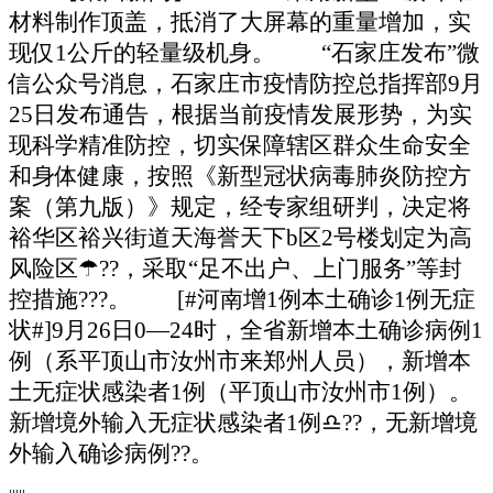
材料制作顶盖，抵消了大屏幕的重量增加，实
现仅1公斤的轻量级机身。 “石家庄发布”微
信公众号消息，石家庄市疫情防控总指挥部9月
25日发布通告，根据当前疫情发展形势，为实
现科学精准防控，切实保障辖区群众生命安全
和身体健康，按照《新型冠状病毒肺炎防控方
案（第九版）》规定，经专家组研判，决定将
裕华区裕兴街道天海誉天下b区2号楼划定为高
风险区☂??，采取“足不出户、上门服务”等封
控措施???。
[#河南增1例本土确诊1例无症
状#]9月26日0—24时，全省新增本土确诊病例1
例（系平顶山市汝州市来郑州人员），新增本
土无症状感染者1例（平顶山市汝州市1例）。
新增境外输入无症状感染者1例♎??，无新增境
外输入确诊病例??。