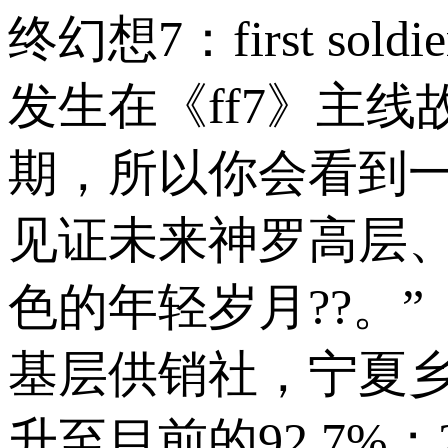
终幻想7：first sol
发生在《ff7》主线
期，所以你会看到
见证未来神罗高层、
色的年轻岁月??。
基层供销社，宁夏乡
升至目前的92.7%