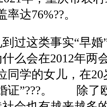
盖率达76%??。
这类事实“早婚”
什么会在2012年两
一位同学的女儿，在2
婚证”???。 除
港社会也有越来越多的