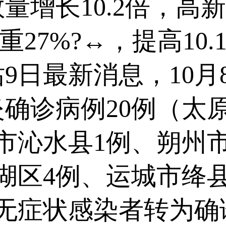
量增长10.2倍，高
比重27%?↔，提高1
日最新消息，10月8日
确诊病例20例（太
市沁水县1例、朔州
湖区4例、运城市绛
无症状感染者转为确