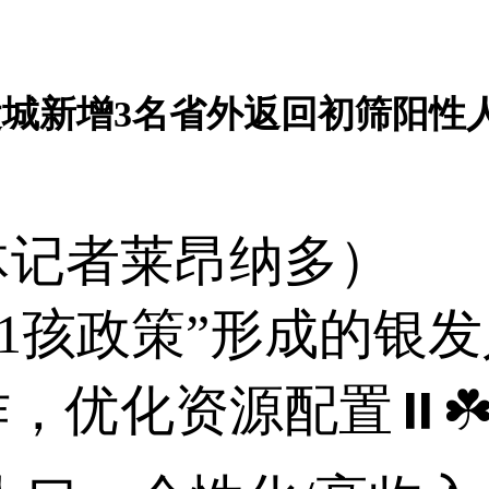
城新增3名省外返回初筛阳性
记者莱昂纳多） 
潮 1孩政策”形成的银
，优化资源配置⏸☘