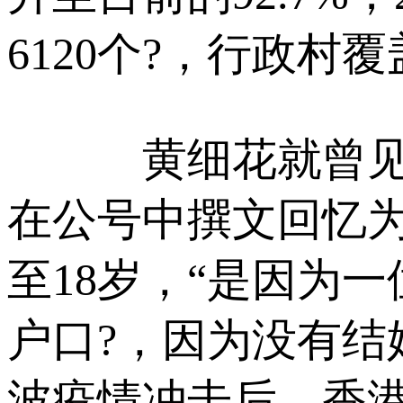
6120个?，行政村覆
黄细花就曾见到过
在公号中撰文回忆为
至18岁，“是因为
户口?，因为没有结
波疫情冲击后，香