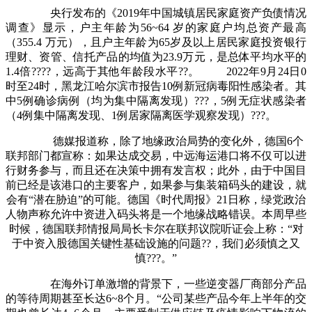
央行发布的《2019年中国城镇居民家庭资产负债情况
调查》显示，户主年龄为56~64 岁的家庭户均总资产最高
（355.4 万元），且户主年龄为65岁及以上居民家庭投资银行
理财、资管、信托产品的均值为23.9万元，是总体平均水平的
1.4倍????，远高于其他年龄段水平??。 2022年9月24日0
时至24时，黑龙江哈尔滨市报告10例新冠病毒阳性感染者。其
中5例确诊病例（均为集中隔离发现）???，5例无症状感染者
（4例集中隔离发现、1例居家隔离医学观察发现）???。
德媒报道称，除了地缘政治局势的变化外，德国6个
联邦部门都宣称：如果达成交易，中远海运港口将不仅可以进
行财务参与，而且还在决策中拥有发言权；此外，由于中国目
前已经是该港口的主要客户，如果参与集装箱码头的建设，就
会有“潜在胁迫”的可能。德国《时代周报》21日称，绿党政治
人物声称允许中资进入码头将是一个地缘战略错误。本周早些
时候，德国联邦情报局局长卡尔在联邦议院听证会上称：“对
于中资入股德国关键性基础设施的问题??，我们必须慎之又
慎???。”
在海外订单激增的背景下，一些逆变器厂商部分产品
的等待周期甚至长达6~8个月。“公司某些产品今年上半年的交