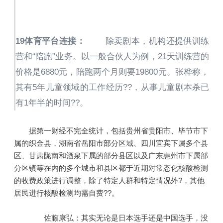
19体育平台连接：
除卖剧本，机构还提供训练
营和“陪跑”业务。以一般合伙人为例，21天训练营的
价格是6880元，陪跑两个月则要19800元。张桦称，
其有5年儿童领域的工作经历??，从事儿童剧本杀已
有1年半的时间??。
据第一财经不完全统计，包括贵州省贵阳市、毕节市下
属的织金县，湖南省岳阳市部分区域、四川宜宾下属多个县
区、甘肃陇南和酒泉下属的部分县区以及广东惠州市下属部
分区镇等在内的多个城市和县区都于近期对常态化核酸检测
的收费政策进行调整，除了特定人群和特定情况外?，其他
居民进行核酸检测均需自费??。
佐藤康弘：其实无论是日本选手还是中国选手，没