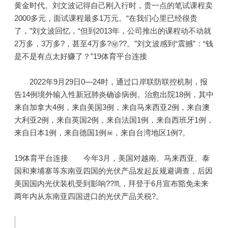
黄金时代。刘文波记得自己刚入行时，贵一点的笔试课程卖
2000多元，面试课程最多1万元。“在我们心里已经很贵
了，”刘文波回忆，“但到2013年，公司推出的课程动不动就
2万多，3万多?，甚至4万多?㊙??。”刘文波感到“震撼”：“钱
是不是有点太好赚了？”19体育平台连接
2022年9月29日0—24时，通过口岸联防联控机制，报
告14例境外输入性新冠肺炎确诊病例。治愈出院18例，其中
来自加拿大4例，来自美国3例，来自马来西亚2例，来自澳
大利亚2例，来自英国2例，来自法国1例，来自西班牙1例，
来自日本1例，来自德国1例☠，来自台湾地区1例?。
19体育平台连接 今年3月，美国对越南、马来西亚、泰
国和柬埔寨等东南亚四国的光伏产品发起反规避调查，后因
美国国内光伏装机受到影响??♏，拜登于6月宣布豁免未来
两年内从东南亚四国进口的光伏产品关税?。