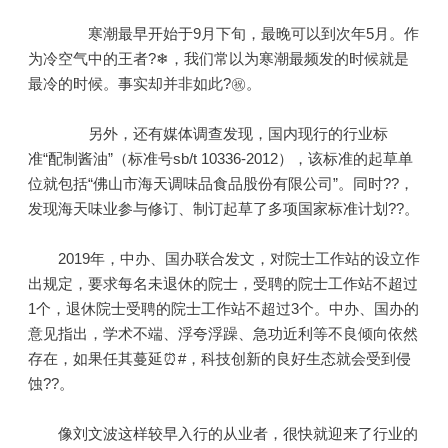
寒潮最早开始于9月下旬，最晚可以到次年5月。作
为冷空气中的王者?❄，我们常以为寒潮最频发的时候就是
最冷的时候。事实却并非如此?㊗。
另外，还有媒体调查发现，国内现行的行业标
准“配制酱油”（标准号sb/t 10336-2012），该标准的起草单
位就包括“佛山市海天调味品食品股份有限公司”。同时??，
发现海天味业参与修订、制订起草了多项国家标准计划??。
2019年，中办、国办联合发文，对院士工作站的设立作
出规定，要求每名未退休的院士，受聘的院士工作站不超过
1个，退休院士受聘的院士工作站不超过3个。中办、国办的
意见指出，学术不端、浮夸浮躁、急功近利等不良倾向依然
存在，如果任其蔓延⏰#，科技创新的良好生态就会受到侵
蚀??。
像刘文波这样较早入行的从业者，很快就迎来了行业的