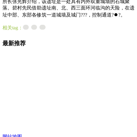
所长张光辉介绍，该遗址是一处具有内外双重城墙的石城聚
落。碧村先民借助遗址南、北、西三面环河临沟的天险，在遗
址中部、东部各修筑一道城墙及城门???，控制通道?⏺?。
相关tag：
最新推荐
网站地图