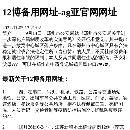
12博备用网址-ag亚官网网址
2022-11-05 13:21:02
简介：
9月14日，郑州市公安局就《郑州市公安局关于进
一步深化户籍制度改革的实施意见》公开征求意见，其中提出
进一步放宽中心城区落户条件。
凡在郑州市中心城区具有合法
稳定就业或合法稳定住所（含租赁）的人员，不受社保缴费年
限和居住年限的限制
，本人及其共同居住生活的配偶、子女和
父母???，可以在郑州市申请登记城镇居民户口?❤?⛔。
最新关于12博备用网址：
1： 四、在港口、码头、机场、铁路、公路等交通场站，
地铁、公交、出租车等公共交通工具，医院、商场、菜场、宾
馆酒店、餐饮服务等公共场所，拒不执行佩戴口罩、亮码测
温、人员登记、交通管制等疫情防控措施??，扰乱防疫秩序
的??。
2： 10月26日0-24时，江苏新增本土确诊病例12例（南京