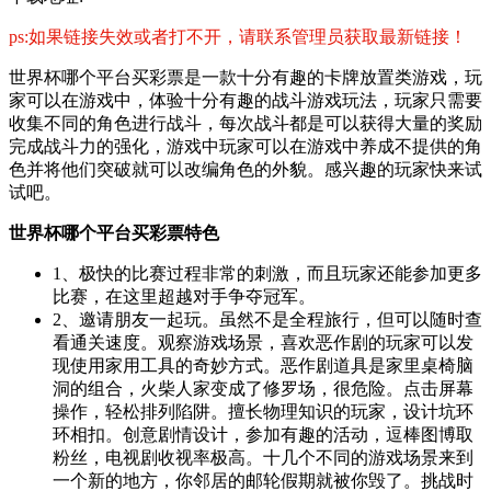
ps:如果链接失效或者打不开，请联系管理员获取最新链接！
世界杯哪个平台买彩票是一款十分有趣的卡牌放置类游戏，玩
家可以在游戏中，体验十分有趣的战斗游戏玩法，玩家只需要
收集不同的角色进行战斗，每次战斗都是可以获得大量的奖励
完成战斗力的强化，游戏中玩家可以在游戏中养成不提供的角
色并将他们突破就可以改编角色的外貌。感兴趣的玩家快来试
试吧。
世界杯哪个平台买彩票特色
1、极快的比赛过程非常的刺激，而且玩家还能参加更多
比赛，在这里超越对手争夺冠军。
2、邀请朋友一起玩。虽然不是全程旅行，但可以随时查
看通关速度。观察游戏场景，喜欢恶作剧的玩家可以发
现使用家用工具的奇妙方式。恶作剧道具是家里桌椅脑
洞的组合，火柴人家变成了修罗场，很危险。点击屏幕
操作，轻松排列陷阱。擅长物理知识的玩家，设计坑环
环相扣。创意剧情设计，参加有趣的活动，逗棒图博取
粉丝，电视剧收视率极高。十几个不同的游戏场景来到
一个新的地方，你邻居的邮轮假期就被你毁了。挑战时