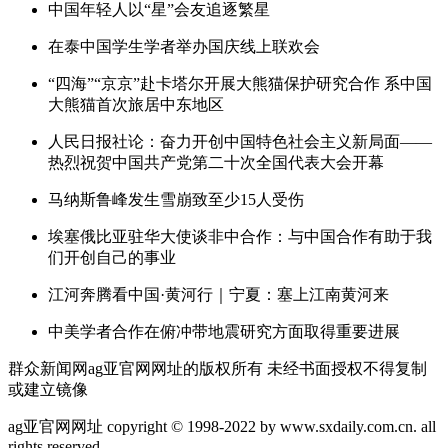
中国年轻人以“星”会友追逐繁星
在泰中国学生学者举办国庆线上联欢会
“四海”“京京”赴卡塔尔开展大熊猫保护研究合作 系中国
大熊猫首次旅居中东地区
人民日报社论：奋力开创中国特色社会主义新局面——
热烈祝贺中国共产党第二十次全国代表大会开幕
马纳斯鲁峰发生雪崩致至少15人受伤
埃塞俄比亚驻华大使谈非中合作：与中国合作有助于我
们开创自己的事业
江河奔腾看中国·黄河行｜宁夏：塞上江南黄河来
中美学者合作在俯冲带地震研究方面取得重要进展
群众新闻网ag亚官网网址的版权所有 未经书面授权不得复制
或建立镜像
ag亚官网网址 copyright © 1998-2022 by www.sxdaily.com.cn. all
rights reserved