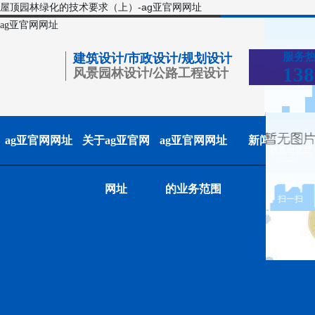
屋顶园林绿化的技术要求（上）-ag亚官网网址
ag亚官网网址
服务
建筑设计/市政设计/规划设计
138
风景园林设计/公路工程设计
ag亚官网网址
关于ag亚官网
ag亚官网网址
新闻中心
联系ag亚官
网网址
网址
的业务范围
扫一扫