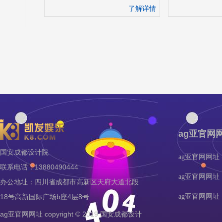
了解详情
ag亚官网
国安成都设计院
ag亚官网网址
联系电话：13880490444
ag亚官网网址
办公地址：四川省成都市高新区天府大道北段
18号高新国际广场b座4层8号
ag亚官网网址
ag亚官网网址 copyright © 2019 国安成都设计