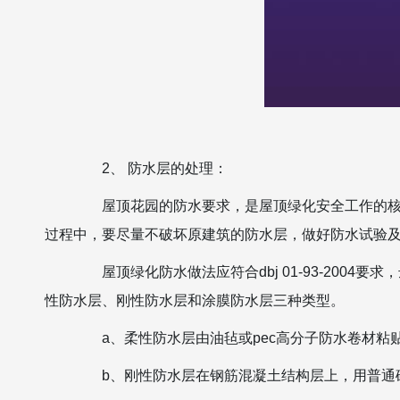
2、 防水层的处理：
屋顶花园的防水要求，是屋顶绿化安全工作的核心
过程中，要尽量不破坏原建筑的防水层，做好防水试验
屋顶绿化防水做法应符合dbj 01-93-2004
性防水层、刚性防水层和涂膜防水层三种类型。
a、柔性防水层由油毡或pec高分子防水卷材粘
b、刚性防水层在钢筋混凝土结构层上，用普通硅