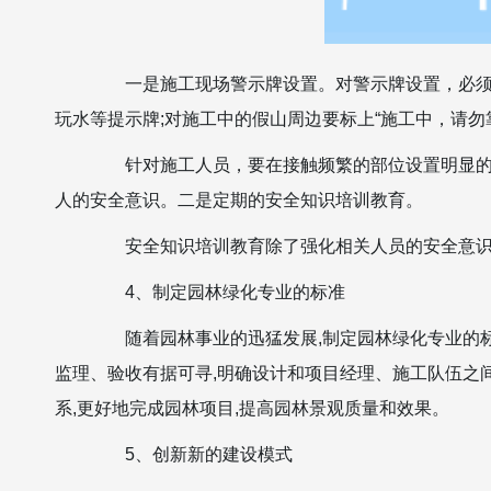
一是施工现场警示牌设置。对警示牌设置，必须要
玩水等提示牌;对施工中的假山周边要标上“施工中，请勿靠
针对施工人员，要在接触频繁的部位设置明显的“注
人的安全意识。二是定期的安全知识培训教育。
安全知识培训教育除了强化相关人员的安全意识，
4、制定园林绿化专业的标准
随着园林事业的迅猛发展,制定园林绿化专业的标
监理、验收有据可寻,明确设计和项目经理、施工队伍之
系,更好地完成园林项目,提高园林景观质量和效果。
5、创新新的建设模式