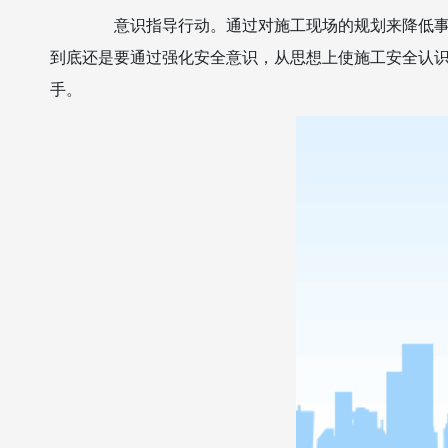
意识指导行动。通过对施工现场的规划来降低事故
到底还是要通过强化安全意识，从思想上使施工安全认
手。