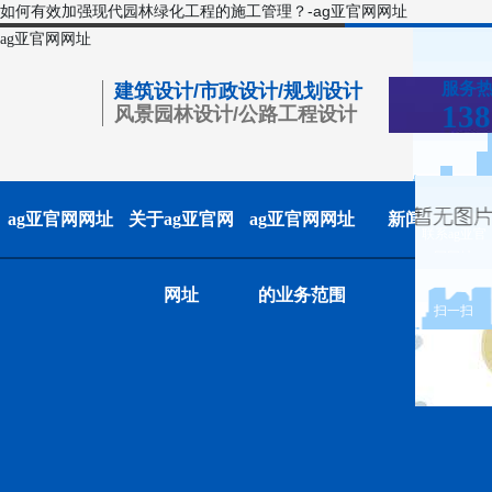
如何有效加强现代园林绿化工程的施工管理？-ag亚官网网址
ag亚官网网址
服务
建筑设计/市政设计/规划设计
138
风景园林设计/公路工程设计
ag亚官网网址
关于ag亚官网
ag亚官网网址
新闻中心
联系ag亚官
网网址
网址
的业务范围
扫一扫