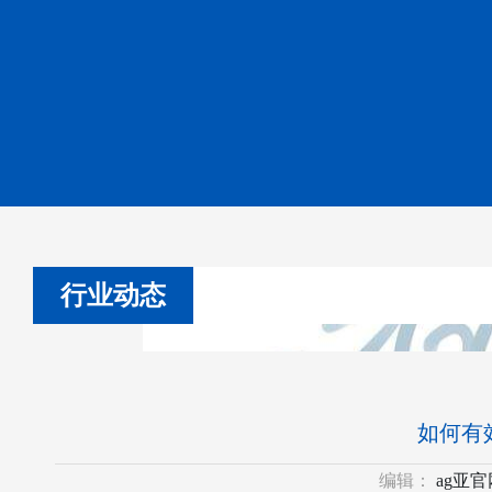
行业动态
如何有
编辑：
ag亚