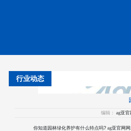
行业动态
编辑：
ag亚
你知道园林绿化养护有什么特点吗?
ag亚官网