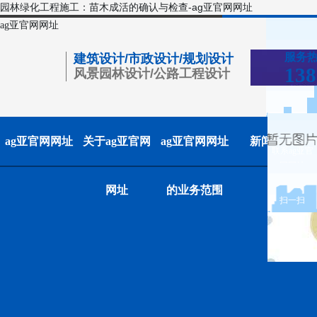
园林绿化工程施工：苗木成活的确认与检查-ag亚官网网址
ag亚官网网址
服务
建筑设计/市政设计/规划设计
138
风景园林设计/公路工程设计
ag亚官网网址
关于ag亚官网
ag亚官网网址
新闻中心
联系ag亚官
网网址
网址
的业务范围
扫一扫