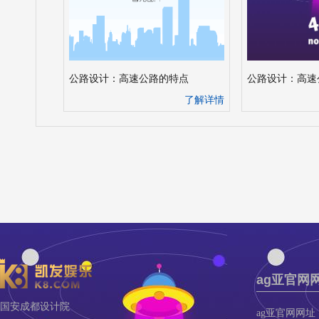
公路设计：高速公路的特点
公路设计：高速
了解详情
ag亚官网
国安成都设计院
ag亚官网网址