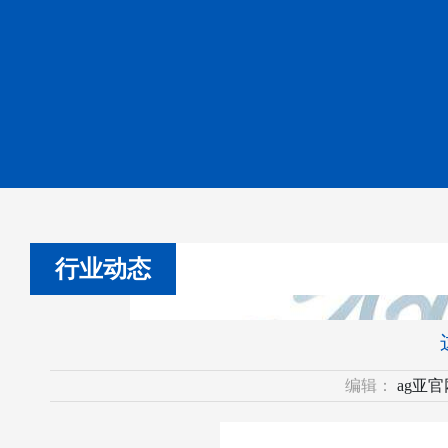
行业动态
编辑：
ag亚