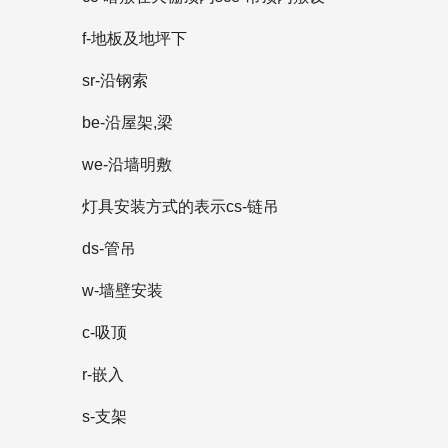
f-地板及地坪下
sr-沿钢索
be-沿屋架,梁
we-沿墙明敷
灯具安装方式的表示cs-链吊
ds-管吊
w-墙壁安装
c-吸顶
r-嵌入
s-支架