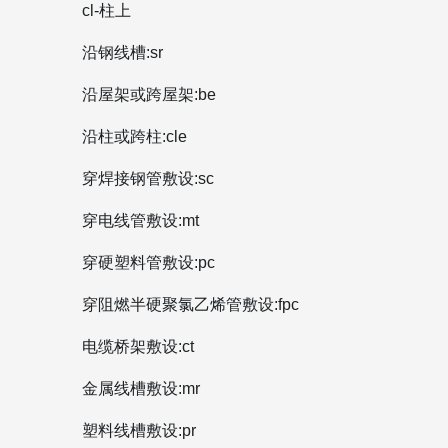
cl-柱上
沿钢线槽:sr
沿屋架或跨屋架:be
沿柱或跨柱:cle
穿焊接钢管敷设:sc
穿电线管敷设:mt
穿硬塑料管敷设:pc
穿阻燃半硬聚氯乙烯管敷设:fpc
电缆桥架敷设:ct
金属线槽敷设:mr
塑料线槽敷设:pr