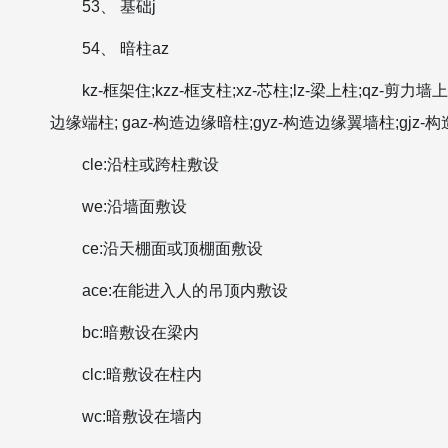
53、 基础j
54、 暗柱az
kz-框架住;kzz-框支柱;xz-芯柱;lz-梁上柱;qz-剪
边缘端柱; gaz-构造边缘暗柱;gyz-构造边缘翼墙柱;gjz
cle:沿柱或跨柱敷设
we:沿墙面敷设
ce:沿天棚面或顶棚面敷设
ace:在能进入人的吊顶内敷设
bc:暗敷设在梁内
clc:暗敷设在柱内
wc:暗敷设在墙内