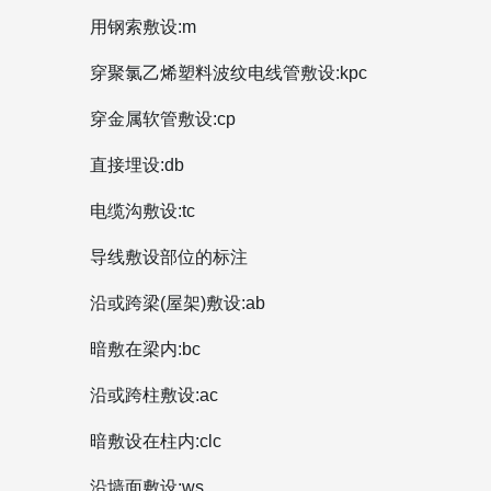
用钢索敷设:m
穿聚氯乙烯塑料波纹电线管敷设:kpc
穿金属软管敷设:cp
直接埋设:db
电缆沟敷设:tc
导线敷设部位的标注
沿或跨梁(屋架)敷设:ab
暗敷在梁内:bc
沿或跨柱敷设:ac
暗敷设在柱内:clc
沿墙面敷设:ws