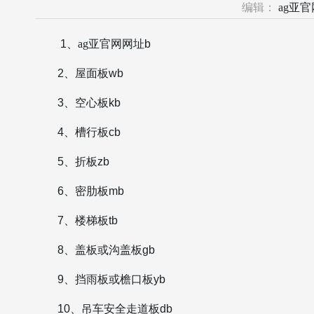
编辑：
ag亚
1、
ag亚官网网址
b
2、屋面板wb
3、空心板kb
4、槽行板cb
5、折板zb
6、密肋板mb
7、楼梯板tb
8、盖板或沟盖板gb
9、挡雨板或檐口板yb
10、吊车安全走道板db