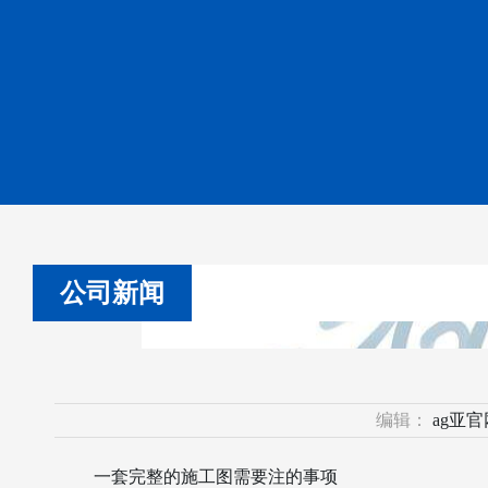
公司新闻
编辑：
ag亚
一套完整的施工图需要注的事项