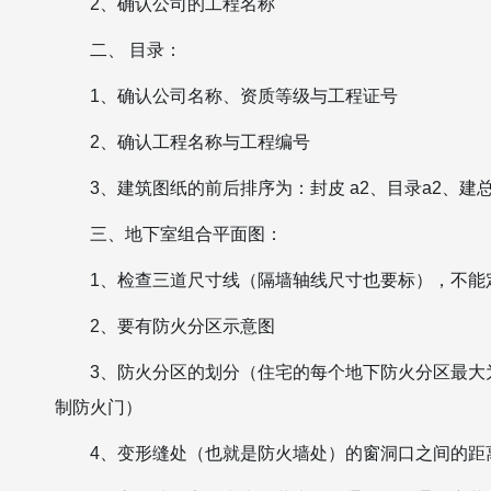
2、确认公司的工程名称
二、 目录：
1、确认公司名称、资质等级与工程证号
2、确认工程名称与工程编号
3、建筑图纸的前后排序为：封皮 a2、目录a2、建总a
三、地下室组合平面图：
1、检查三道尺寸线（隔墙轴线尺寸也要标），不能定
2、要有防火分区示意图
3、防火分区的划分（住宅的每个地下防火分区最大为
制防火门）
4、变形缝处（也就是防火墙处）的窗洞口之间的距离必