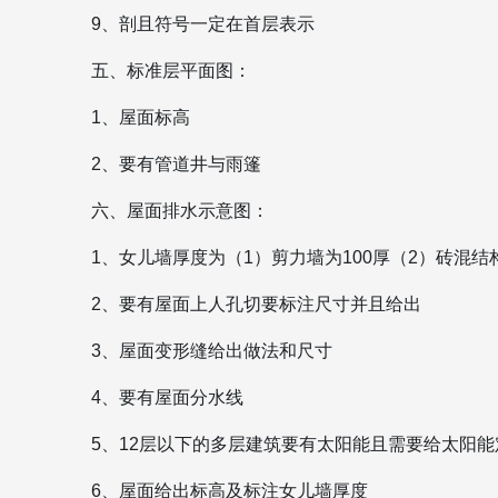
9、剖且符号一定在首层表示
五、标准层平面图：
1、屋面标高
2、要有管道井与雨篷
六、屋面排水示意图：
1、女儿墙厚度为（1）剪力墙为100厚（2）砖混结
2、要有屋面上人孔切要标注尺寸并且给出
3、屋面变形缝给出做法和尺寸
4、要有屋面分水线
5、12层以下的多层建筑要有太阳能且需要给太阳能
6、屋面给出标高及标注女儿墙厚度