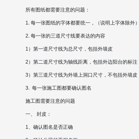
所有图纸都需要注意的问题：
1. 每一张图纸的字体都要统一，（说明上字体除外
2. 每一张的三道尺寸线要表达的内容
1）第一道尺寸线为总尺寸，包括外墙皮
2）第二道尺寸线为轴线距离，包括外边阳台的标注
3）第三道尺寸线为外墙上洞口尺寸，不包括外墙皮
3. 每一张施工图都要确认图名
施工图需要注意的问题
一、 封皮：
1、确认图名是否正确