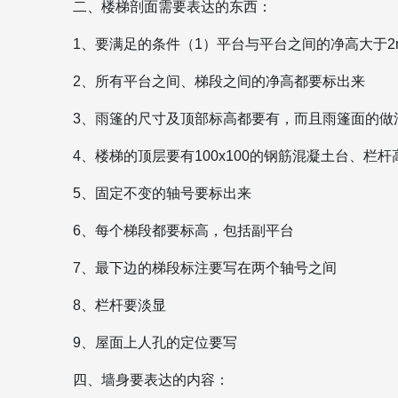
二、楼梯剖面需要表达的东西：
1、要满足的条件（1）平台与平台之间的净高大于2
2、所有平台之间、梯段之间的净高都要标出来
3、雨篷的尺寸及顶部标高都要有，而且雨篷面的做
4、楼梯的顶层要有100x100的钢筋混凝土台、栏杆高
5、固定不变的轴号要标出来
6、每个梯段都要标高，包括副平台
7、最下边的梯段标注要写在两个轴号之间
8、栏杆要淡显
9、屋面上人孔的定位要写
四、墙身要表达的内容：