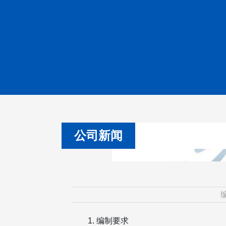
公司新闻
1. 编制要求