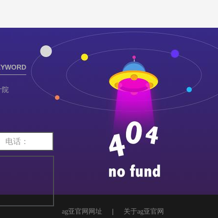
EYWORD
计院
电话：
|
ag亚官网网址
关于ag亚官网