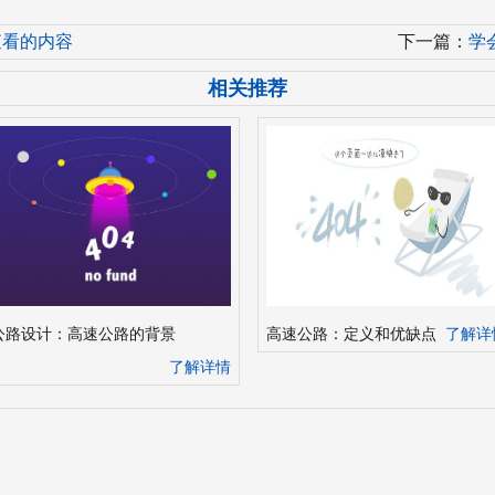
查看的内容
下一篇：
学
相关推荐
公路设计：高速公路的背景
高速公路：定义和优缺点
了解详
了解详情