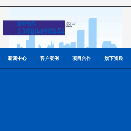
服务热线
13880490444
新闻中心
客户案例
项目合作
旗下资质