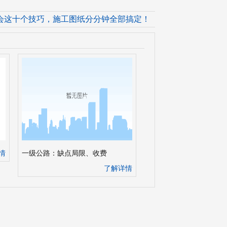
会这十个技巧，施工图纸分分钟全部搞定！
情
一级公路：缺点局限、收费
了解详情