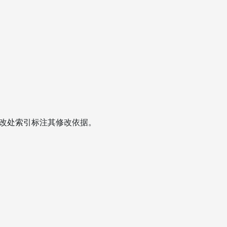
上修改处索引标注其修改依据。