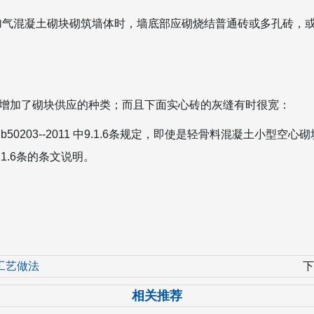
加气混凝土砌块砌筑墙体时，墙底部应砌烧结普通砖或多孔砖，
。
增加了砌块供应的种类；而且下面实心砖的灰缝有时很宽：
50203--2011 中9.1.6条规定，即使是轻骨料混凝土小型
9.1.6条的条文说明。
工艺做法
下
相关推荐