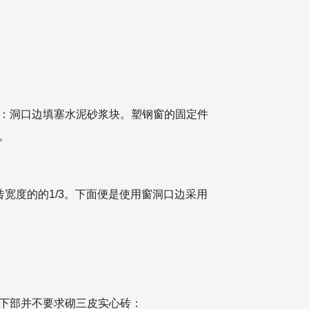
：洞口边填塞水泥砂浆块。塑钢窗的固定件
。
整砖宽度的的1/3。下面便是使用窗洞口边采用
砖砌体下部并不要求砌三皮实心砖：