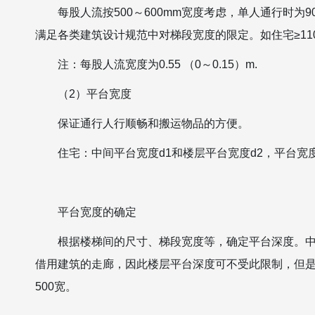
每股人流按500～600mm宽度考虑，单人通行时为90
满足各类建筑设计规范中对梯段宽度的限定。如住宅≥110
注：每股人流宽度为0.55 （0～0.15）m.
（2）平台宽度
保证通行人行顺畅和搬运物品的方便。
住宅：中间平台宽度d1和楼层平台宽度d2，平台宽度
平台宽度的确定
根据楼梯间的尺寸、梯段宽度等，确定平台深度。
借用建筑的走廊，因此楼层平台深度可不受此限制，但
500宽。