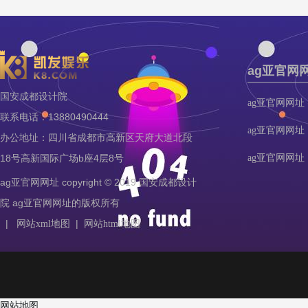
ag亚官网
国安成都设计院
ag亚官网网址
联系电话：13880490444
ag亚官网网址
办公地址：四川省成都市高新区天府大道北段
18号高新国际广场b座4层8号
ag亚官网网址
ag亚官网网址 copyright © 2019 国安成都设计
院 ag亚官网网址的版权所有
|
|
网站xml地图
网站html地图
网站地图