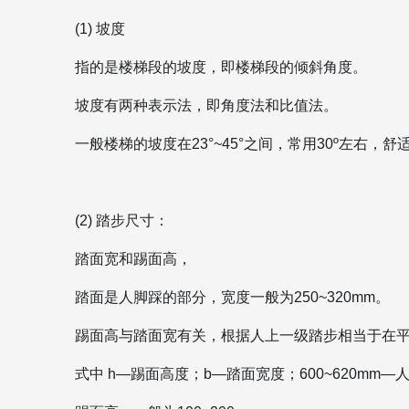
(1) 坡度
指的是楼梯段的坡度，即楼梯段的倾斜角度。
坡度有两种表示法，即角度法和比值法。
一般楼梯的坡度在23°~45°之间，常用30º左右，舒
(2) 踏步尺寸：
踏面宽和踢面高，
踏面是人脚踩的部分，宽度一般为250~320mm。
踢面高与踏面宽有关，根据人上一级踏步相当于在平地上
式中 h—踢面高度；b—踏面宽度；600~620mm