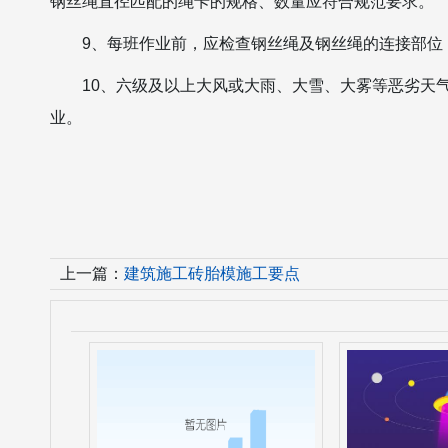
钢丝绳直径匹配的绳卡的规格、数量应符合规范要求。
9、每班作业前，应检查钢丝绳及钢丝绳的连接部位
10、六级及以上大风或大雨、大雪、大雾等恶劣天
业。
上一篇：
建筑施工砖胎模施工要点