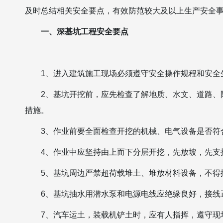
及时总结相关安全要点，有效防范较大及以上生产安全
一、深基坑工程安全要点
1、进入建筑施工现场必须遵守安全操作规程和安全
2、基坑开挖前，应先检查了解地质、水文、道路、
措施。
3、作业前要全面检查开挖的机械、电气设备是否符
4、作业中应坚持由上而下分层开挖，先放坡，先支
5、基坑周边严禁超荷载堆土、堆放材料设备，不得
6、基坑抽水用潜水泵和电源电线应绝缘良好，接线
7、汽车运土，装载机铲土时，应有人指挥，遵守现