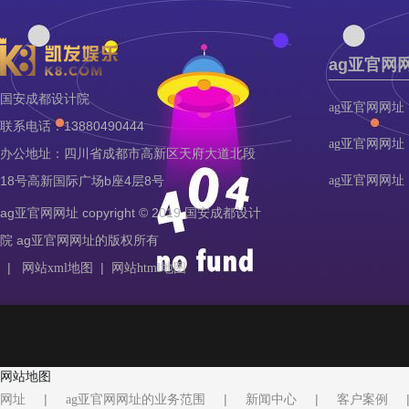
ag亚官网
国安成都设计院
ag亚官网网址
联系电话：13880490444
ag亚官网网址
办公地址：四川省成都市高新区天府大道北段
18号高新国际广场b座4层8号
ag亚官网网址
ag亚官网网址 copyright © 2019 国安成都设计
院 ag亚官网网址的版权所有
|
|
网站xml地图
网站html地图
网站地图
|
|
|
网址
ag亚官网网址的业务范围
新闻中心
客户案例