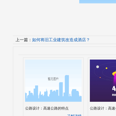
上一篇：
如何将旧工业建筑改造成酒店？
公路设计：高速公路的特点
公路设计：高速