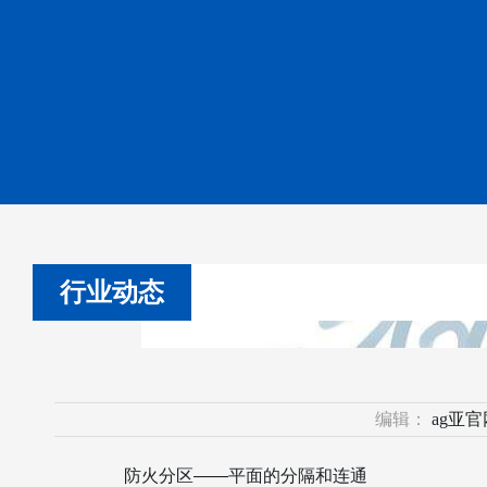
行业动态
编辑：
ag亚
防火分区——平面的分隔和连通