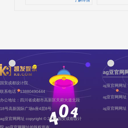
了解详情
ag亚官网
国安成都设计院
ag亚官网网址
联系电话：13880490444
ag亚官网网址
办公地址：四川省成都市高新区天府大道北段
18号高新国际广场b座4层8号
ag亚官网网址
ag亚官网网址 copyright © 2019 国安成都设计
院 ag亚官网网址的版权所有