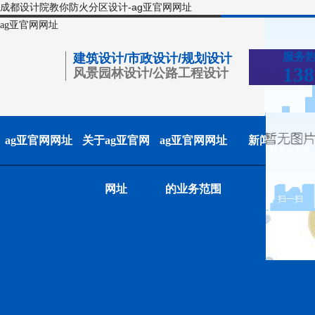
成都设计院教你防火分区设计-ag亚官网网址
ag亚官网网址
服务
建筑设计/市政设计/规划设计
138
风景园林设计/公路工程设计
ag亚官网网址
关于ag亚官网
ag亚官网网址
新闻中心
联系ag亚官
网网址
网址
的业务范围
扫一扫