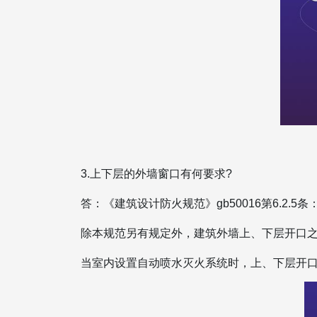
3.上下层的外墙窗口有何要求?
答：《建筑设计防火规范》gb50016第6.2.5条
除本规范另有规定外，建筑外墙上、下层开口之间应
当室内设置自动喷水灭火系统时，上、下层开口之