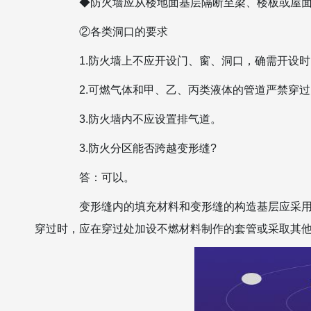
◆防火墙应从楼地面基层隔断至梁、楼板或屋面
②各类洞口的要求
1.防火墙上不应开设门、窗、洞口，确需开设时
2.可燃气体和甲、乙、丙类液体的管道严禁穿过
3.防火墙内不应设置排气道。
3.防火分区能否跨越变形缝?
答：可以。
变形缝内的填充材料和变形缝的构造基层应采用不
穿过时，应在穿过处加设不燃材料制作的套管或采取其