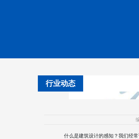
行业动态
什么是建筑设计的感知？我们经常说