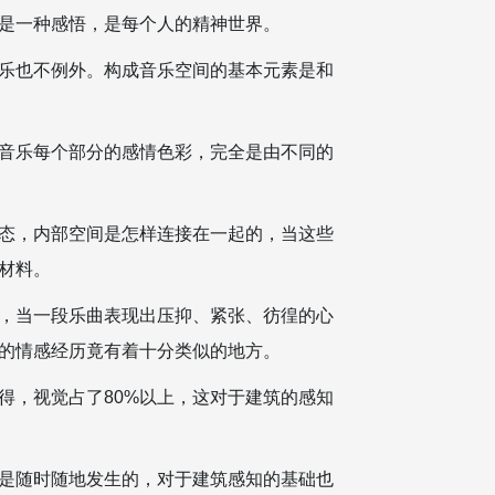
是一种感悟，是每个人的精神世界。
乐也不例外。构成音乐空间的基本元素是和
音乐每个部分的感情色彩，完全是由不同的
态，内部空间是怎样连接在一起的，当这些
材料。
，当一段乐曲表现出压抑、紧张、彷徨的心
的情感经历竟有着十分类似的地方。
，视觉占了80%以上，这对于建筑的感知
是随时随地发生的，对于建筑感知的基础也