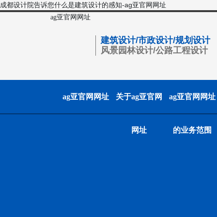
成都设计院告诉您什么是建筑设计的感知-ag亚官网网址
ag亚官网网址
建筑设计/市政设计/规划设计
风景园林设计/公路工程设计
ag亚官网网址
关于ag亚官网
ag亚官网网址
网址
的业务范围