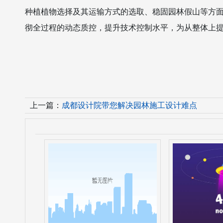
种植植物选择及其运输方式的选取、稳固园林假山等方
彻全过程的动态质控，提升技术控制水平，为从整体上
上一篇：
成都设计院带您解决园林施工设计难点