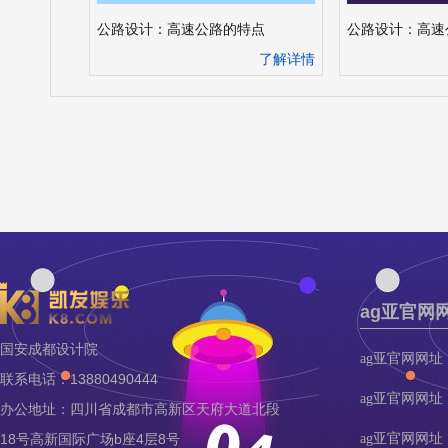
公路设计：高速公路的特点
公路设计：高速
了解详情
ag亚官网
国安成都设计院
ag亚官网网址
联系电话：13880490444
ag亚官网网址
办公地址：四川省成都市高新区天府大道北段
18号高新国际广场b座4层8号
ag亚官网网址