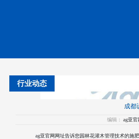
行业动态
成都
编辑：
ag亚
ag亚官网网址
告诉您园林花灌木管理技术的施