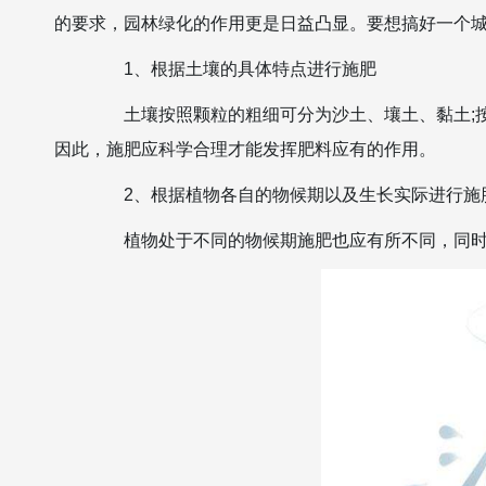
的要求，园林绿化的作用更是日益凸显。要想搞好一个
1、根据土壤的具体特点进行施肥
土壤按照颗粒的粗细可分为沙土、壤土、黏土;按照
因此，施肥应科学合理才能发挥肥料应有的作用。
2、根据植物各自的物候期以及生长实际进行施
植物处于不同的物候期施肥也应有所不同，同时还