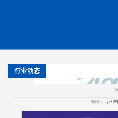
行业动态
马
编辑：
ag亚