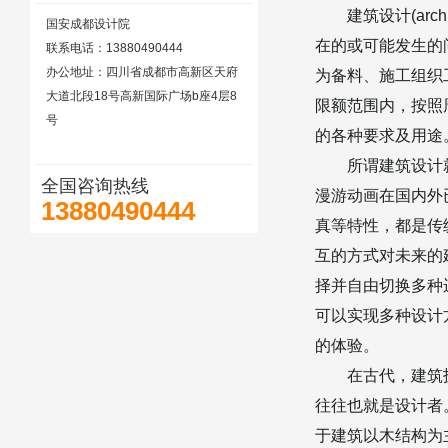
建筑设计(archi
国安成都设计院
在的或可能发生的
联系电话：13880490444
办公地址：四川省成都市高新区天府
为备料、施工组织
大道北段18号高新国际广场b座4层8
限额范围内，按照
号
的各种要求及用途
所谓建筑设计就是
全国咨询热线
漫游动画在国内外
13880490444
真等特性，都是传
互的方式对未来的
择并自由切换多种
可以实现多种设计
的体验。
在古代，建筑技
往往也就是设计者
于建筑以木结构为