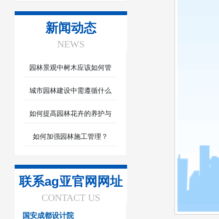
新闻动态
NEWS
园林景观中树木应该如何管
城市园林建设中需遵循什么
如何提高园林花卉的养护与
如何加强园林施工管理？
联系ag亚官网网址
CONTACT US
国安成都设计院