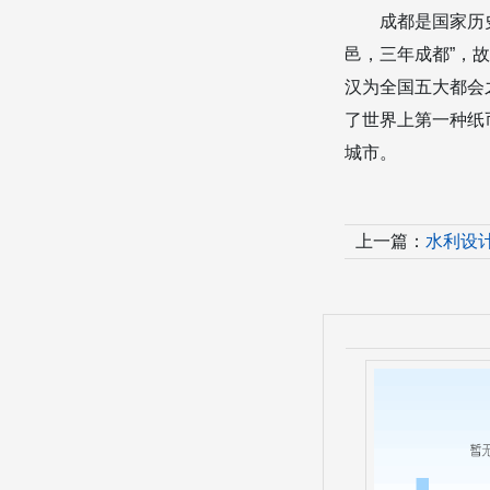
成都是国家历史文
邑，三年成都”，
汉为全国五大都会
了世界上第一种纸
城市。
上一篇：
水利设